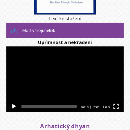
Text ke stažení:
Modrý trojúhelník
Upřímnost a nekradení
Video
přehrávač
00:00
|
07:04
1.00x
Arhatický dhyan