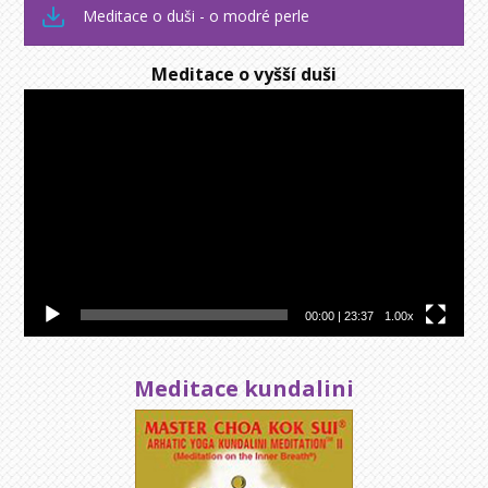
Meditace o duši - o modré perle
Meditace o vyšší duši
Video
přehrávač
00:00
|
23:37
1.00x
Meditace kundalini