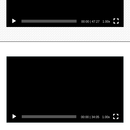
00:00
|
47:27
1.00x
Video
přehrávač
00:00
|
34:05
1.00x