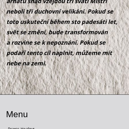
arhatů snad vzejdou tři svatí Mistři
neboli tři duchovní velikáni. Pokud se
toto uskuteční během sto padesáti let,
svět se změní, bude transformován
a rozvine se k nepoznání. Pokud se
podaří tento cíl naplnit, můžeme mít
nebe na zemi.
Menu
Pranic Healing