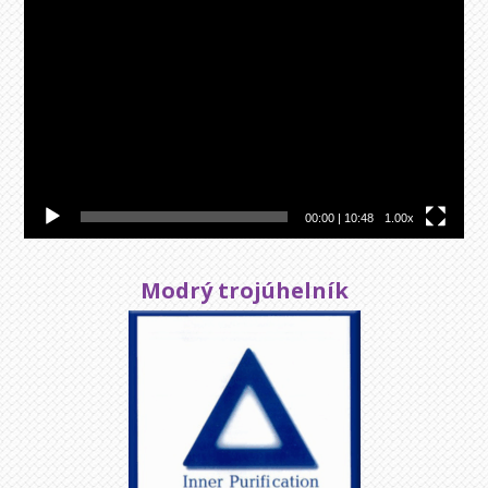
Video
přehrávač
00:00
|
10:48
1.00x
Modrý trojúhelník