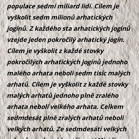
populace sedmi miliard lidí. Cílem je
vyškolit sedm milionů arhatických
jogínů. Z každého sta arhatických jogínů
vzejde jeden pokročilý arhatický jogín.
Cílem je vyškolit z každé stovky
pokročilých arhatických jogínů jednoho
malého arhata neboli sedm tisíc malých
arhatů. Cílem je vyškolit z každé stovky
malých arhatů jednoho plně zralého
arhata neboli velkého arhata. Celkem
sedmdesát plně zralých arhatů neboli
velkých arhatů. Ze sedmdesáti velkých