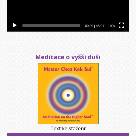
00:00
|
48:01
1.00x
Meditace o vyšší duši
Text ke stažení: