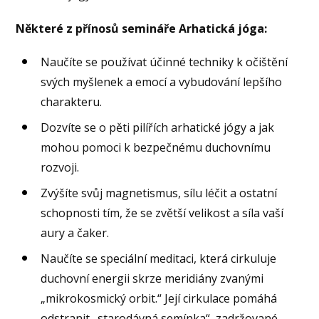
Některé z přínosů semináře Arhatická jóga:
Naučíte se používat účinné techniky k očištění
svých myšlenek a emocí a vybudování lepšího
charakteru.
Dozvíte se o pěti pilířích arhatické jógy a jak
mohou pomoci k bezpečnému duchovnímu
rozvoji.
Zvýšíte svůj magnetismus, sílu léčit a ostatní
schopnosti tím, že se zvětší velikost a síla vaší
aury a čaker.
Naučíte se speciální meditaci, která cirkuluje
duchovní energii skrze meridiány zvanými
„mikrokosmický orbit.“ Její cirkulace pomáhá
odstranit „starodávná semínka“, zadržované