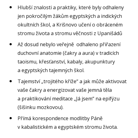
Hlubší znalosti a praktiky, které byly odhaleny
jen pokročilým žákům egyptských a indických
okultních škol, a Krišnovo učení o obráceném
stromu života a stromu věčnosti z Upanišádů
Až dosud nebylo veřejně odhaleno přiřazení
duchovní anatomie (čakry a aura) v tradicích
taoismu, křesťanství, kabaly, akupunktury
a egyptských tajemných škol.
Tajemství „trojitého kříže“ a jak může aktivovat
vaše čakry a energizovat vaše jemná těla
a praktikování meditace „Já jsem“ na epifýzu
(šišinku mozkovou).
Přímá korespondence modlitby Páně
v kabalistickém a egyptském stromu života.