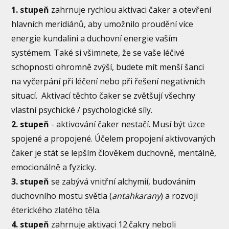
1. stupeň
zahrnuje rychlou aktivaci čaker a otevření
hlavních meridiánů, aby umožnilo proudění více
energie kundalini a duchovní energie vaším
systémem. Také si všimnete, že se vaše léčivé
schopnosti ohromně zvýší, budete mít menší šanci
na vyčerpání při léčení nebo při řešení negativních
situací. Aktivací těchto čaker se zvětšují všechny
vlastní psychické / psychologické síly.
2. stupeň
- aktivování čaker nestačí. Musí být úzce
spojené a propojené. Účelem propojení aktivovaných
čaker je stát se lepším člověkem duchovně, mentálně,
emocionálně a fyzicky.
3. stupeň
se zabývá vnitřní alchymií, budováním
duchovního mostu světla (
antahkarany
) a rozvoji
éterického zlatého těla.
4. stupeň
zahrnuje aktivaci 12.čakry neboli