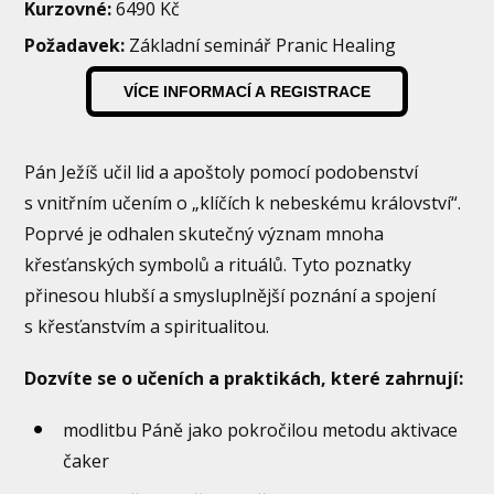
Kurzovné:
6490 Kč
Požadavek:
Základní seminář Pranic Healing
VÍCE INFORMACÍ A REGISTRACE
Pán Ježíš učil lid a apoštoly pomocí podobenství
s vnitřním učením o „klíčích k nebeskému království“.
Poprvé je odhalen skutečný význam mnoha
křesťanských symbolů a rituálů. Tyto poznatky
přinesou hlubší a smysluplnější poznání a spojení
s křesťanstvím a spiritualitou.
Dozvíte se o učeních a praktikách, které zahrnují:
modlitbu Páně jako pokročilou metodu aktivace
čaker