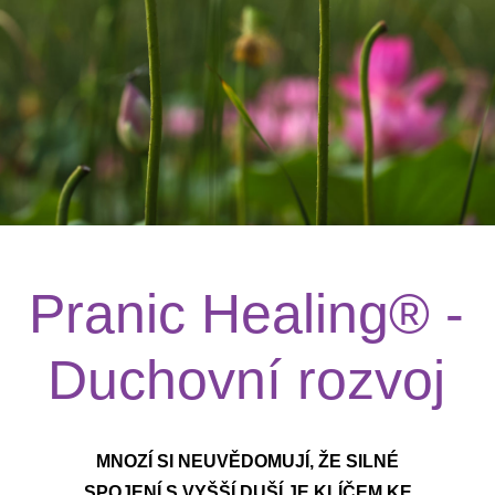
Pranic Healing® -
Duchovní rozvoj
MNOZÍ SI NEUVĚDOMUJÍ, ŽE SILNÉ
SPOJENÍ S VYŠŠÍ DUŠÍ JE KLÍČEM KE