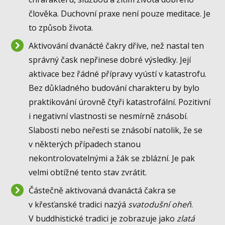
člověka. Duchovní praxe není pouze meditace. Je
to způsob života.
Aktivování dvanácté čakry dříve, než nastal ten
správný čask nepřinese dobré výsledky. Její
aktivace bez řádné přípravy vyústí v katastrofu.
Bez důkladného budování charakteru by bylo
praktikování úrovně čtyři katastrofální. Pozitivní
i negativní vlastnosti se nesmírně znásobí.
Slabosti nebo neřesti se znásobí natolik, že se
v některých případech stanou
nekontrolovatelnými a žák se zblázní. Je pak
velmi obtížné tento stav zvrátit.
Částečně aktivovaná dvanáctá čakra se
v křesťanské tradici nazýá
svatodušní oheň
.
V buddhistické tradici je zobrazuje jako
zlatá