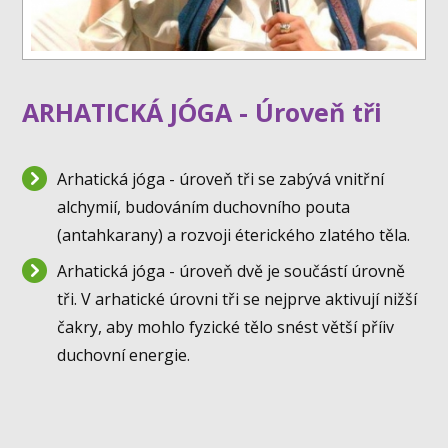
ARHATICKÁ JÓGA - Úroveň tři
Arhatická jóga - úroveň tři se zabývá vnitřní
alchymií, budováním duchovního pouta
(antahkarany) a rozvoji éterického zlatého těla.
Arhatická jóga - úroveň dvě je součástí úrovně
tři. V arhatické úrovni tři se nejprve aktivují nižší
čakry, aby mohlo fyzické tělo snést větší příiv
duchovní energie.