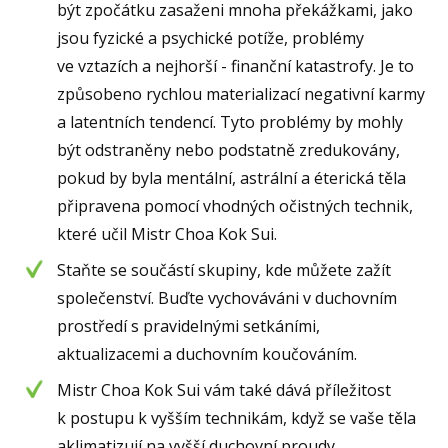
být zpočátku zasaženi mnoha překážkami, jako
jsou fyzické a psychické potíže, problémy
ve vztazích a nejhorší - finanční katastrofy. Je to
způsobeno rychlou materializací negativní karmy
a latentních tendencí. Tyto problémy by mohly
být odstraněny nebo podstatně zredukovány,
pokud by byla mentální, astrální a éterická těla
připravena pomocí vhodných očistných technik,
které učil Mistr Choa Kok Sui.
Staňte se součástí skupiny, kde můžete zažít
společenství. Buďte vychováváni v duchovním
prostředí s pravidelnými setkáními,
aktualizacemi a duchovním koučováním.
Mistr Choa Kok Sui vám také dává příležitost
k postupu k vyšším technikám, když se vaše těla
aklimatizují na vyšší duchovní proudy.