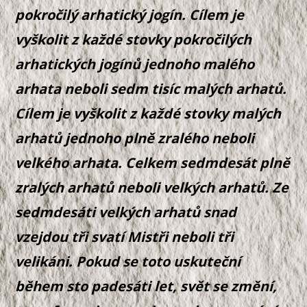
pokročilý arhatický jogín. Cílem je
vyškolit z každé stovky pokročilých
arhatických jogínů jednoho malého
arhata neboli sedm tisíc malých arhatů.
Cílem je vyškolit z každé stovky malých
arhatů jednoho plně zralého neboli
velkého arhata. Celkem sedmdesát plně
zralých arhatů neboli velkých arhatů. Ze
sedmdesáti velkých arhatů snad
vzejdou tři svatí Mistři neboli tři
velikáni. Pokud se toto uskuteční
během sto padesáti let, svět se změní,