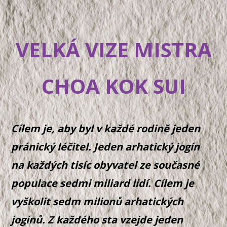
VELKÁ VIZE MISTRA
CHOA KOK SUI
Cílem je, aby byl v každé rodině jeden
pránický léčitel. Jeden arhatický jogín
na každých tisíc obyvatel ze současné
populace sedmi miliard lidí. Cílem je
vyškolit sedm milionů arhatických
jogínů. Z každého sta vzejde jeden