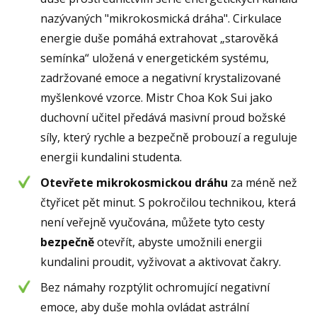
nazývaných "mikrokosmická dráha". Cirkulace
energie duše pomáhá extrahovat „starověká
semínka“ uložená v energetickém systému,
zadržované emoce a negativní krystalizované
myšlenkové vzorce. Mistr Choa Kok Sui jako
duchovní učitel předává masivní proud božské
síly, který rychle a bezpečně probouzí a reguluje
energii kundalini studenta.
Otevřete mikrokosmickou dráhu
za méně než
čtyřicet pět minut. S pokročilou technikou, která
není veřejně vyučována, můžete tyto cesty
bezpečně
otevřít, abyste umožnili energii
kundalini proudit, vyživovat a aktivovat čakry.
Bez námahy rozptýlit ochromující negativní
emoce, aby duše mohla ovládat astrální