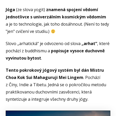
Jóga
(ze slova yogit)
znamená spojení vědomí
jednotlivce s univerzálním kosmickým vědomím
a je to technologie, jak toho dosáhnout. (Není to tedy
"jen" cvičení ve studiu.)
Slovo „arhatická“ je odvozeno od slova
„arhat“
, které
pochází z buddhismu a
popisuje vysoce duchovně
vyvinutou bytost
.
Tento pokrokový jógový systém byl dán Mistru
Choa Kok Sui Mahaguruji Mei Lingem
. Pochází
z Číny, Indie a Tibetu. Jedná se o pokročilou metodu
praktikovanou duchovními zasvěcenci, která
syntetizuje a integruje všechny druhy jógy.