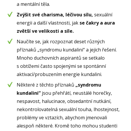
a mentální těla.
Zvýšit své charisma, léčivou sílu,
sexuální
energii a další vlastnosti, jak
se čakry a aura
zvětší ve velikosti a síle.
Naučíte se, jak rozpoznat deset různých
příznaků „syndromu kundalini“ a jejich řešení.
Mnoho duchovních aspirantů se setkalo
s obtížemi často spojenými se spontánní
aktivací/probuzením energie kundalini.
Některé z těchto příznaků
„syndromu
kundalini“
jsou přehřátí, neustálé horečky,
nespavost, halucinace, obsedantní nutkání,
nekontrolovatelná sexuální touha, lhostejnost,
problémy ve vztazích, abychom jmenovali
alespoň některé. Kromě toho mohou studenti