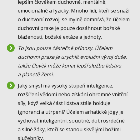
lepším člověkem duchovně, mentálně,
emocionálně a fyzicky. Mnoho lidí, kteří se snaží
o duchvoní rozvoj, se mylně domnívá, že účelem
duchovní praxe je pouze dosáhnout božské
blaženosti, božské extáze a jednoty.
To jsou pouze částečné přínosy. Účelem
duchovní praxe je urychlit evoluční vývoj duše,
takže člověk může konat lepší službu lidstvu
a planetě Zemi.
Jaký smysl má vysoký stupeň inteligence,
rozšíření vědomí nebo získání ohromné vnitřní
síly, když velká část lidstva stále holduje
ignoranci a utrpení? Účelem arhatické jógy je
vychovat inteligentní, soucitné, dobrosrdečné
a silné žáky, kteří se stanou skvělými božími
služebníky.