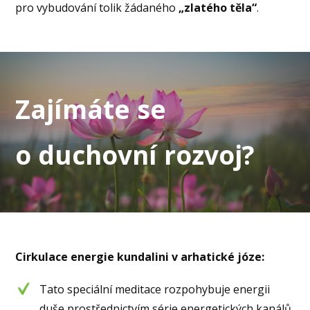
pro vybudování tolik žádaného
„zlatého těla“
.
Zajímáte se
o duchovní rozvoj?
Cirkulace energie kundalini v arhatické józe:
Tato speciální meditace rozpohybuje energii
duše prostřednictvím série energetických kanálů