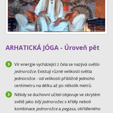
ARHATICKÁ JÓGA - Úroveň pět
Vír energie vycházející z čela se nazývá
světlo
jednorožce
. Existují různé velikosti světla
jednorožce - od velikosti přibližně jednoho
centimetru na délku až po několik metrů.
Někdy se duchovní učitel objevuje ve skrytém
světě jako
bílý jednorožec
s křídly neboli
kombinace
jednorožce
a
pegasa
, okřídleného