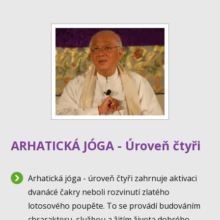
ARHATICKÁ JÓGA - Úroveň čtyři
Arhatická jóga - úroveň čtyři zahrnuje aktivaci
dvanácé čakry neboli rozvinutí zlatého
lotosového poupěte. To se provádí budováním
chrarakteru, službou a žitím života dobrého