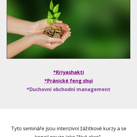
*Kriyashakti
*Pránické feng shui
*Duchovní obchodní management
Tyto semináře jsou intenzivní žážitkové kurzy a se
konají pouze jako "živá akce".