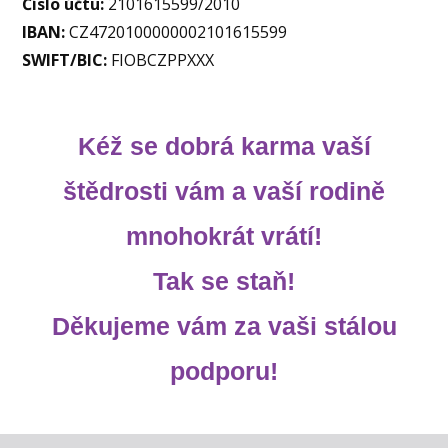
Číslo účtu:
2101615599/2010
IBAN:
CZ4720100000002101615599
SWIFT/BIC:
FIOBCZPPXXX
Kéž se dobrá karma vaší
štědrosti vám a vaší rodině
mnohokrát vrátí!
Tak se staň!
Děkujeme vám za vaši stálou
podporu!