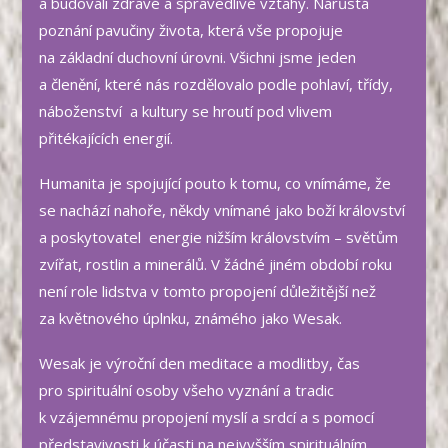
a budovali zdravé a spravedlivé vztahy. Narůstá
poznání pavučiny života, která vše propojuje
na základní duchovní úrovni. Všichni jsme jeden
a členění, které nás rozdělovalo podle pohlaví, třídy,
náboženství a kultury se hroutí pod vlivem
přitékajících energií.
Humanita je spojující pouto k tomu, co vnímáme, že
se nachází nahoře, někdy vnímané jako boží království
a poskytovatel energie nižším královstvím – světům
zvířat, rostlin a minerálů. V žádné jiném období roku
není role lidstva v tomto propojení důležitější než
za květnového úplnku, známého jako Wesak.
Wesak je výroční den meditace a modlitby, čas
pro spirituální osoby všeho vyznání a tradic
k vzájemnému propojení myslí a srdcí a s pomocí
představivosti k účasti na nejvyšším spirituálním