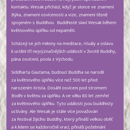
kontaktu. Wesak přichází, když je slunce ve znamení
Býka, znamení osvícenosti a vize, znamení těsně
spojeném s Buddhou. Buddhisté slaví Wesak během
květnového úplňku od nepaměti.
Scházejí se jich miliony na meditace, rituály a oslavu
k uctění tří nejvýznačnějších událostí v životě Buddhy,
pána osvícení, posla z Východu.
Siddharta Gautama, budoucí Buddha se narodil
za květnového úplňku více než 500 let před
narozením Krista. Dosáhl osvíceni pod stromem
Bodhi v květnu za úplňku. A ve věku 80 let zemřel
za květnového úplňku. Tyto události jsou buddhisty
uctívány. Ale Wesak je stále více považován
za festival žijícího Buddhy, který přináší velkou oběť
a k lidem se každoročně vrací, přináší požehnání