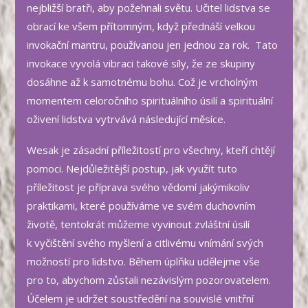
nejbližší bratři, aby požehnali světu. Učitel lidstva se
obrací ke všem přítomným, když přednáší velkou
invokační mantru, používanou jen jednou za rok. Tato
invokace vyvolá vibraci takové síly, že ze skupiny
dosáhne až k samotnému bohu. Což je vrcholným
momentem celoročního spirituálního úsilí a spirituální
oživení lidstva vytrvává následující měsíce.
Wesak je zásadní příležitostí pro všechny, kteří chtějí
pomoci. Nejdůležitější postup, jak využít tuto
příležitost je příprava svého vědomí jakýmikoliv
praktikami, které používáme ve svém duchovním
životě, tentokrát můžeme vyvinout zvláštní úsilí
k vyčištění svého myšlení a citlivému vnímání svých
možností pro lidstvo. Během úplňku udělejme vše
pro to, abychom zůstali nezávislým pozorovatelem.
Účelem je udržet soustředění na souvislé vnitřní