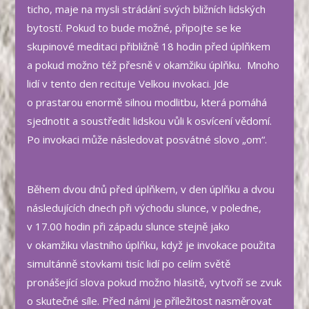
ticho, maje na mysli strádání svých bližních lidských
bytostí. Pokud to bude možné, připojte se ke
skupinové meditaci přibližně 18 hodin před úplňkem
a pokud možno též přesně v okamžiku úplňku. Mnoho
lidí v tento den recituje Velkou invokaci. Jde
o prastarou enormě silnou modlitbu, která pomáhá
sjednotit a soustředit lidskou vůli k osvícení vědomí.
Po invokaci může následovat posvátné slovo „om“.
Během dvou dnů před úplňkem, v den úplňku a dvou
následujících dnech při východu slunce, v poledne,
v 17.00 hodin při západu slunce stejně jako
v okamžiku vlastního úplňku, když je invokace použita
simultánně stovkami tisíc lidí po celím světě
pronášející slova pokud možno hlasitě, vytvoří se zvuk
o skutečné síle. Před námi je příležitost nasměrovat