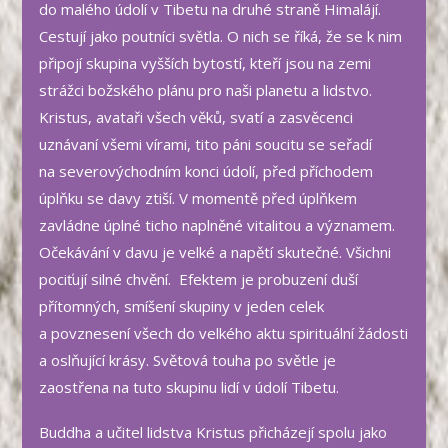
do malého údolí v Tibetu na druhé straně Himalájí.
Cestují jako poutníci světla. O nich se říká, že se k nim
připojí skupina vyšších bytostí, kteří jsou na zemi
strážci božského plánu pro naši planetu a lidstvo.
Kristus, avataři všech věků, svatí a zasvěcenci
uznávaní všemi vírami, tito páni soucitu se seřadí
na severovýchodním konci údolí, před příchodem
úplňku se davy ztiší. V momentě před úplňkem
zavládne úplné ticho naplněné vitalitou a významem.
Očekávání v davu je velké a napětí skutečné. Všichni
pociťují silné chvění. Efektem je probuzení duší
přítomných, smíšení skupiny v jeden celek
a povznesení všech do velkého aktu spirituální žádosti
a oslňující krásy. Světová touha po světle je
zaostřena na tuto skupinu lidí v údolí Tibetu.
Buddha a učitel lidstva Kristus přicházejí spolu jako