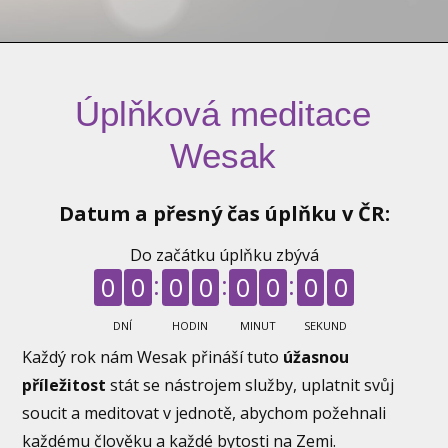
Úplňková meditace
Wesak
Datum a přesný čas úplňku v ČR:
Do začátku úplňku zbývá
0
0
0
0
0
0
0
0
DNÍ
HODIN
MINUT
SEKUND
Každý rok nám Wesak přináší tuto
úžasnou
příležitost
stát se nástrojem služby, uplatnit svůj
soucit a meditovat v jednotě, abychom požehnali
každému člověku a každé bytosti na Zemi.