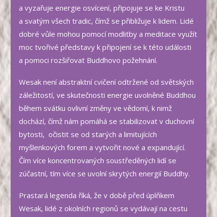
a vyzařuje energie osvícení, připojuje se ke Kristu
a svatým všech tradic, čímž se přibližuje k lidem. Lidé
dobré vůle mohou pomocí modlitby a meditace využít
moc tvořivé představy k připojení se k této události
a pomoci rozšiřovat Buddhovo požehnání.
Wesak není abstraktní cvičení odtržené od světských
záležitostí, ve skutečnosti energie uvolněné Buddhou
během svátku ovlivní změny ve vědomí, k nimž
dochází, čímž nám pomáhá se stabilizovat v duchovní
bytosti, očistit se od starých a limitujících
myšlenkových forem a vytvořit nové a expandující.
Čím více koncentrovaných soustředěných lidí se
zúčastní, tím více se uvolní skrytých energií Buddhy.
Prastará legenda říká, že v době před úplňkem
Wesak, lidé z okolních regionů se vydávají na cestu