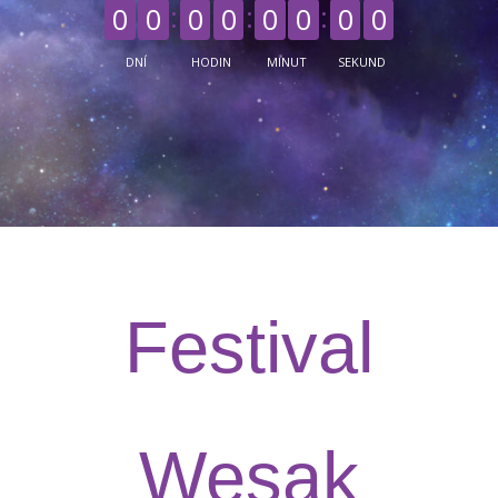
0
0
0
0
0
0
0
0
DNÍ
HODIN
MINUT
SEKUND
Festival
Wesak