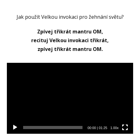
Jak použít Velkou invokaci pro žehnání světu?
Zpívej třikrát mantru OM,
recituj Velkou invokaci třikrát,
zpívej třikrát mantru OM.
Video
přehrávač
00:00
|
01:25
1.00x