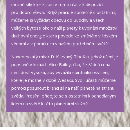
mocné síly které jsou v tomto čase k dispozici
pro dobro všech. Když pracuje společně s ostatními,
můžeme si vyžádat odezvu od Buddhy a všech
velkých bytostí okolo naší planety k uvolnění množství
duchovní energie která povede ke změnám v lidském
vědomí a v poměrech v našem potřebném světě.
Nanebevzatý mistr D. K. zvaný Tibeťan, jehož učení je
popsané v knihách Alice Bailey, říká, že žádná cena
není dost vysoká, aby vyvážila spirituální osvícení,
které je možné v době Wesaku. Svojí účastí můžeme
pomoci posunout bilanci sil na naší planetě na stranu
světla. Prosím, přidejte se s ostatními k odhodlaným
lidem na světě k této planetární službě.