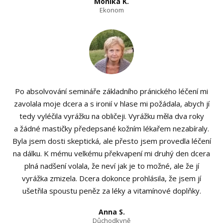
Monika K.
Ekonom
Po absolvování semináře základního pránického léčení mi
zavolala moje dcera a s ironií v hlase mi požádala, abych jí
tedy vyléčila vyrážku na obličeji. Vyrážku měla dva roky
a žádné mastičky předepsané kožním lékařem nezabíraly.
Byla jsem dosti skeptická, ale přesto jsem provedla léčení
na dálku. K mému velkému překvapení mi druhý den dcera
plná nadšení volala, že neví jak je to možné, ale že jí
vyrážka zmizela. Dcera dokonce prohlásila, že jsem jí
ušetřila spoustu peněz za léky a vitamínové doplňky.
Anna S.
Důchodkyně