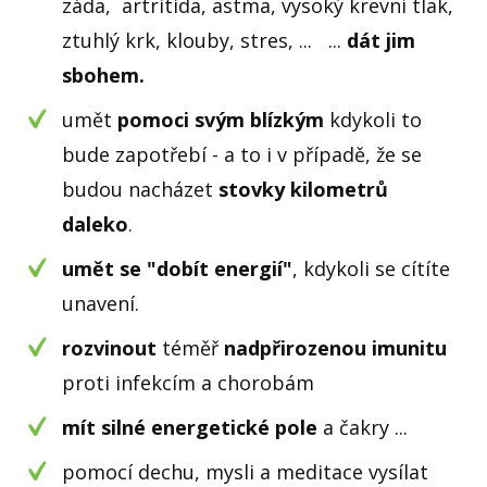
záda, artritida, astma, vysoký krevní tlak,
ztuhlý krk, klouby, stres, ... ...
dát jim
sbohem.
umět
pomoci svým blízkým
kdykoli to
bude zapotřebí - a to i v případě, že se
budou nacházet
stovky kilometrů
daleko
.
umět se "dobít energií"
, kdykoli se cítíte
unavení.
rozvinout
téměř
nadpřirozenou imunitu
proti infekcím a chorobám
mít silné energetické pole
a čakry ...
pomocí dechu, mysli a meditace vysílat