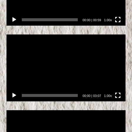
00:00
|
00:59
1.00x
Video
přehrávač
00:00
|
03:07
1.00x
Video
přehrávač