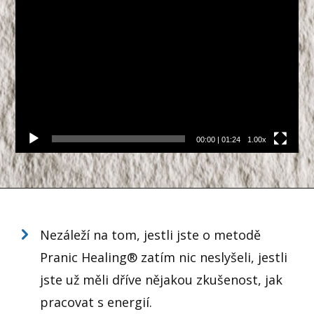
Video
přehrávač
00:00
|
01:24
1.00x
Nezáleží na tom, jestli jste o metodě
Pranic Healing® zatím nic neslyšeli, jestli
jste už měli dříve nějakou zkušenost, jak
pracovat s energií.