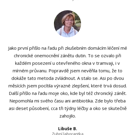
Jako první přišlo na řadu při zkušebním domácím léčení mé
chronické onemocnění zánětu dutin. To se ozvalo při
každém posezení u otevřeného okna v tramvaji, i v
mírném průvanu. Popravdě jsem nevěřila tomu, že to
dokáže tato metoda zvládnout. A stalo se. Asi po dvou
měsících jsem pocítila výrazné zlepšení, které trvá dosud.
Další přišlo na řadu moje oko, kde byl též chronický zánět.
Nepomohla mi svého času ani antibiotika. Zde bylo třeba
asi deset působení, cca tři týdny léčby a oko se skutečně
zahojilo.
Libuše B.
Zubní laborantka