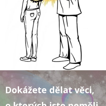
Dokážete dělat věci,
o kterých jste neměli