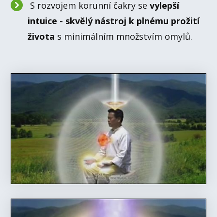
S rozvojem korunní čakry se
vylepší
intuice - skvělý nástroj k plnému prožití
života
s minimálním množstvím omylů.