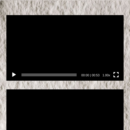
Video
přehrávač
00:00
|
00:53
1.00x
Video
přehrávač