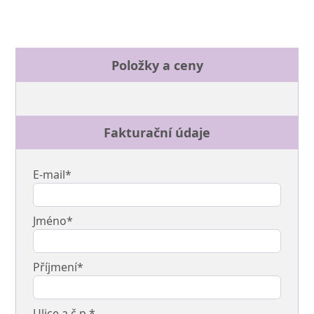
Položky a ceny
Fakturační údaje
E-mail*
Jméno*
Příjmení*
Ulice a č.p.*