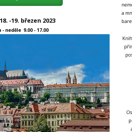
nemo
a mn
8. -19. březen 2023
bare
 - neděle 9.00 - 17.00
Knih
pří
pos
Os
p