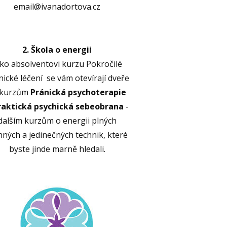
email@ivanadortova.cz
2. Škola o energii
ako absolventovi kurzu Pokročilé
nické léčení se vám otevírají dveře
 kurzům
Pránická psychoterapie
raktická psychická sebeobrana
-
dalším kurzům o energii plných
nných a jedinečných technik, které
byste jinde marně hledali.