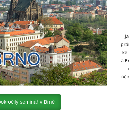
J
prá
ke
a
P
úči
kročilý seminář v Brně