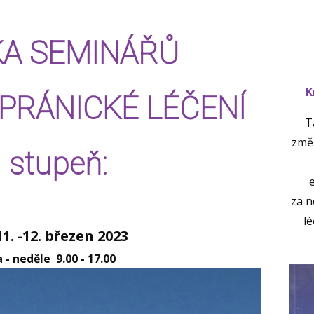
KA SEMINÁŘŮ
K
PRÁNICKÉ LÉČENÍ
T
změn
 stupeň:
e
za n
l
1. -12. březen 2023
 - neděle 9.00 - 17.00