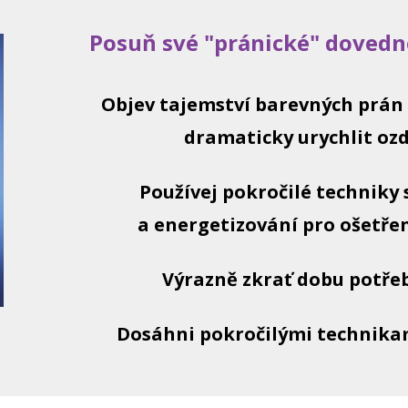
Posuň své "pránické" dovedn
Objev tajemství barevných prán 
dramaticky urychlit oz
Používej pokročilé techniky 
a energetizování pro ošetře
Výrazně zkrať dobu potře
Dosáhni pokročilými technikam