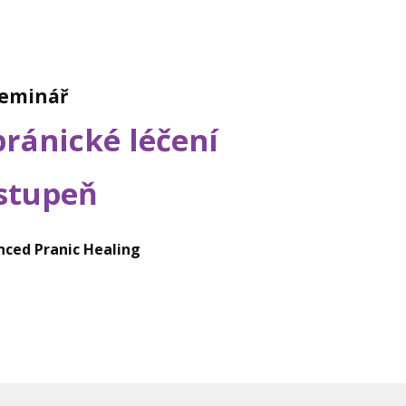
eminář
pránické léčení
 stupeň
ced Pranic Healing