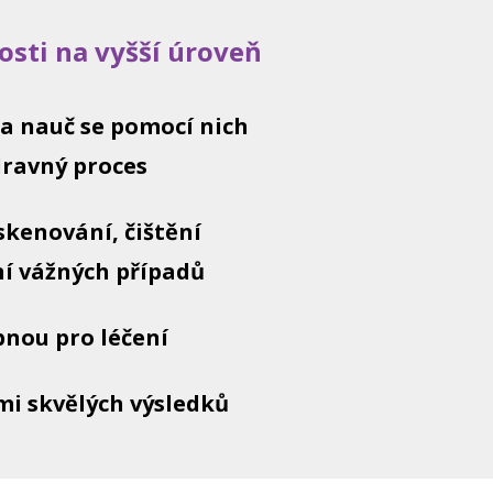
osti na vyšší úroveň
a nauč se pomocí nich
dravný proces
skenování, čištění
ní vážných případů
bnou pro léčení
i skvělých výsledků