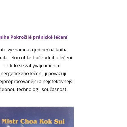
niha Pokročilé pránické léčení
ato významná a jedinečná kniha
ila celou oblast přírodního léčení.
Ti, kdo se zabývají uměním
nergetického léčení, ji považují
ejpropracovanější a nejefektivnější
éčebnou technologii současnosti.