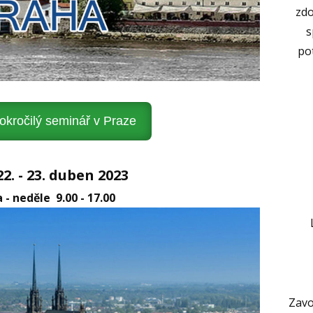
zdo
s
po
kročilý seminář v Praze
. - 23. duben 2023
 - neděle 9.00 - 17.00
Zavo