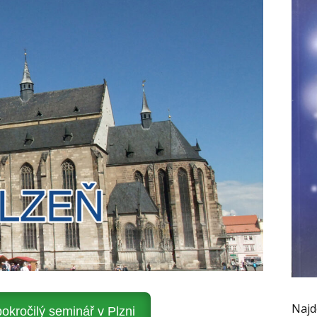
Najd
kročilý seminář v Plzni