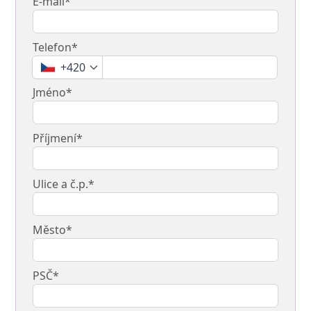
E-mail*
Telefon*
+420
Jméno*
Příjmení*
Ulice a č.p.*
Město*
PSČ*