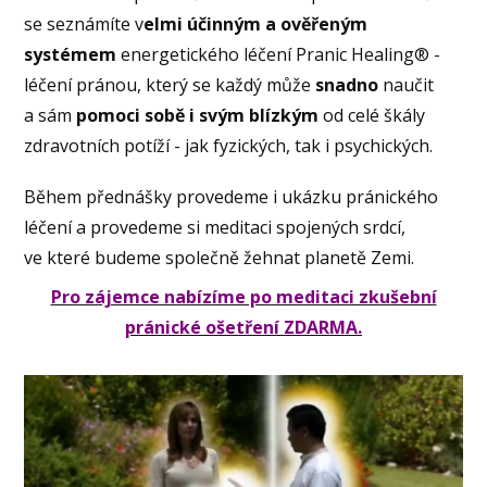
se seznámíte v
elmi účinným a ověřeným
systémem
energetického léčení Pranic Healing® -
léčení pránou, který se každý může
snadno
naučit
a sám
pomoci sobě i svým blízkým
od celé škály
zdravotních potíží - jak fyzických, tak i psychických.
Během přednášky provedeme i ukázku pránického
léčení a provedeme si meditaci spojených srdcí,
ve které budeme společně žehnat planetě Zemi.
Pro zájemce nabízíme po meditaci zkušební
pránické ošetření ZDARMA.