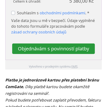
5 380,00 Kč
Celkem k úhradě:
Souhlasím s
obchodními podmínkami
. *
Vaše data jsou u mě v bezpečí. Údaje vyplněné
do tohoto formuláře zpracovávám podle
zásad ochrany osobních údajů
Objednávám s povinností platby
Vytvořeno v prodejním systému
FAPI
.
Platba je jednorázově kartou přes platební bránu
ComGate.
Díky platbě kartou budete okamžitě
registrováni na seminář.
Pokud budete potřebovat zaplatit převodem, fakturu
následně naleznete v emailu. Na seminář budete