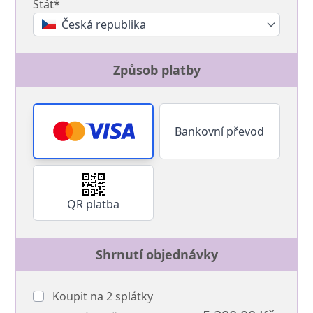
Stát*
Česká republika
Způsob platby
Bankovní převod
QR platba
Shrnutí objednávky
Koupit na
2
splátky