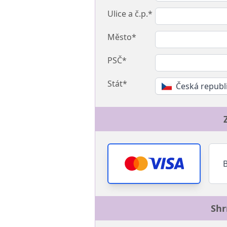
Ulice a č.p.*
Město*
PSČ*
Stát*
Česká republ
Shr