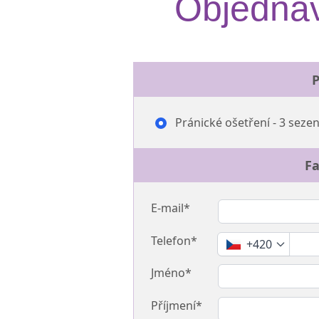
Objednáv
P
Pránické ošetření - 3 sezen
Fa
E-mail*
Telefon*
+420
Jméno*
Příjmení*