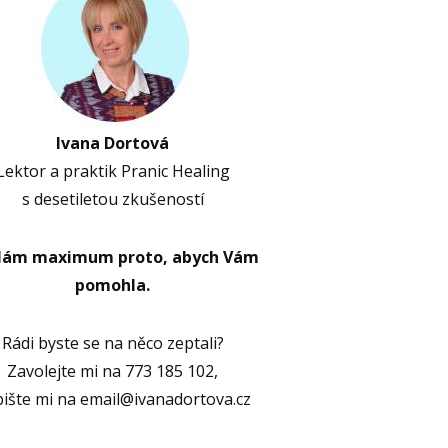
Ivana Dortová
Lektor a praktik Pranic Healing
s desetiletou zkušeností
lám maximum proto, abych Vám
pomohla.
Rádi byste se na něco zeptali?
Zavolejte mi na 773 185 102,
ište mi na email@ivanadortova.cz