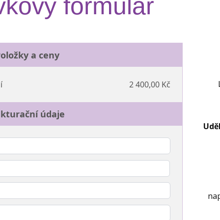
kový formulář
oložky a ceny
í
2 400,00 Kč
kturační údaje
Udě
nap