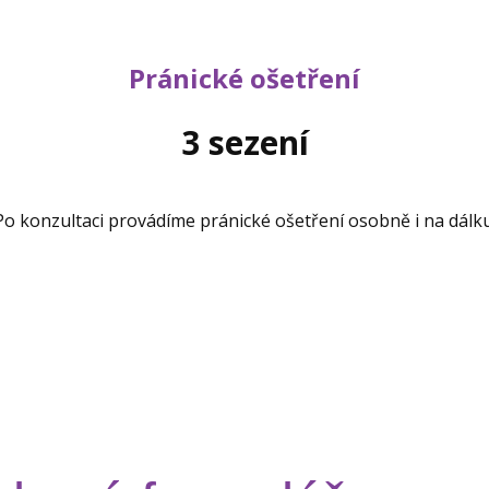
Pránické ošetření
3 sezení
Po konzultaci provádíme pránické ošetření osobně i na dálku