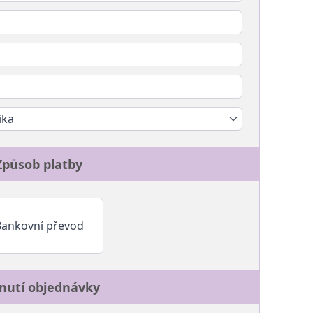
ika
Způsob platby
Bankovní převod
nutí objednávky