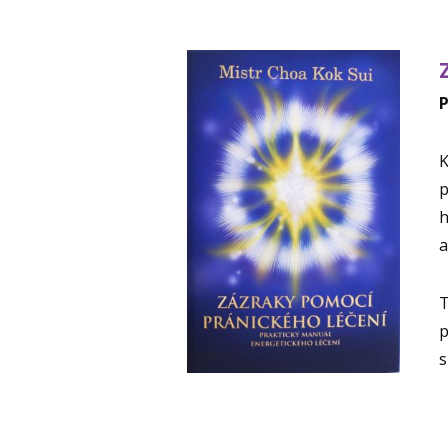
P
K
p
h
a
T
p
s