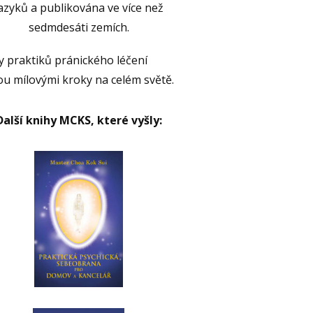
azyků a publikována ve více než
sedmdesáti zemích.
y praktiků pránického léčení
ou mílovými kroky na celém světě.
Další knihy MCKS, které vyšly: