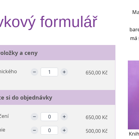
Ma
kový formulář
bare
má 
oložky a ceny
nického
650,00 Kč
te si do objednávky
čení
650,00 Kč
pie
500,00 Kč
Knih