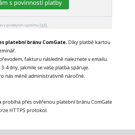
m s povinností platby
no v prodejním systému
FAPI
.
řes platební bránu ComGate.
Díky platbě kartou
seminář.
převodem, fakturu následně naleznete v emailu.
3-4 dny, jakmile se vaše platba spáruje.
pro nás méně administrativně náročné.
a probíhá přes ověřenou platební bránu ComGate
krze HTTPS protokol.