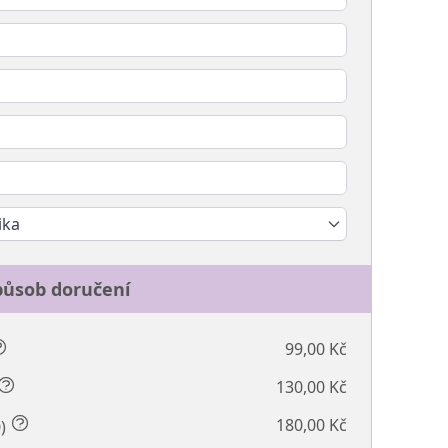
ika
působ doručení
99,00 Kč
130,00 Kč
180,00 Kč
0)