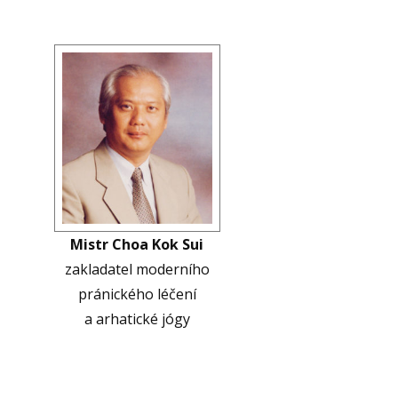
Mistr Choa Kok Sui
zakladatel moderního
pránického léčení
-
a arhatické jógy