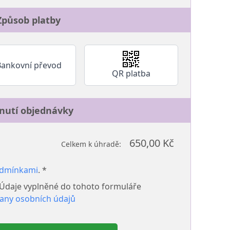
Způsob platby
Bankovní převod
QR platba
nutí objednávky
650,00 Kč
Celkem k úhradě:
odmínkami
. *
 Údaje vyplněné do tohoto formuláře
any osobních údajů