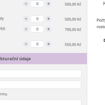
j
500,00 Kč
aly
500,00 Kč
Počt
rost
šší
790,00 Kč
550,00 Kč
kturační údaje
irmu