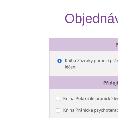
Objednáv
P
Kniha Zázraky pomocí prá
léčení
Přidej
Kniha Pokročilé pránické lé
Kniha Pránická psychotera