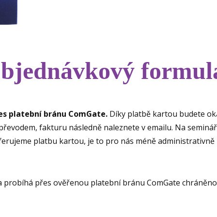
bjednávkový formul
řes platební bránu ComGate.
Díky platbě kartou budete ok
převodem, fakturu následně naleznete v emailu. Na seminář 
eferujeme platbu kartou, je to pro nás méně administrativn
a probíhá přes ověřenou platební bránu ComGate chráněno