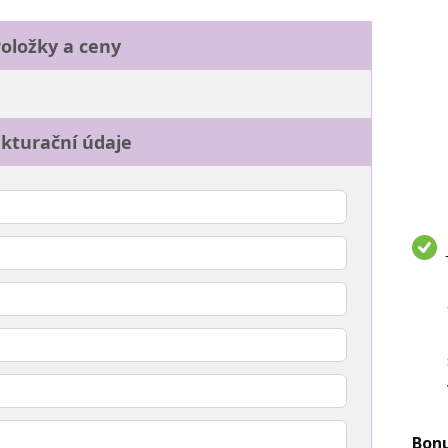
oložky a ceny
kturační údaje
Bon