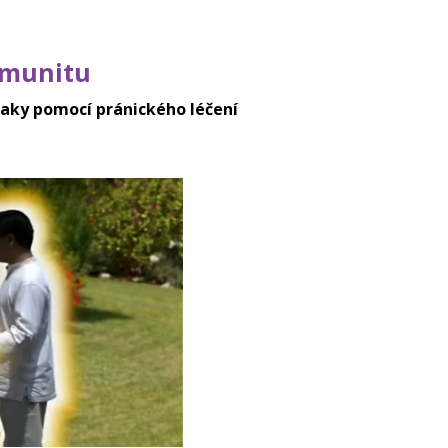
imunitu
aky pomocí pránického léčení