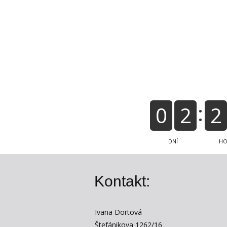
0
2
2
DNÍ
HO
Kontakt:
Ivana Dortová
Štefánikova 1262/16