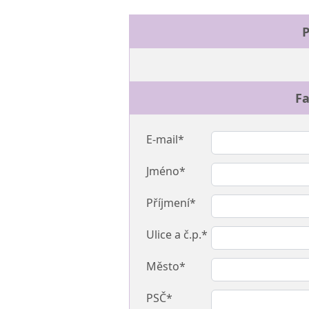
P
Fa
E-mail*
Jméno*
Příjmení*
Ulice a č.p.*
Město*
PSČ*