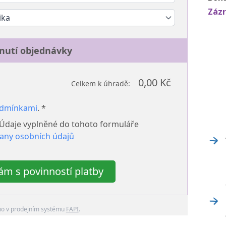
Zázr
ika
nutí objednávky
0,00 Kč
Celkem k úhradě:
odmínkami
. *
 Údaje vyplněné do tohoto formuláře
any osobních údajů
m s povinností platby
no v prodejním systému
FAPI
.