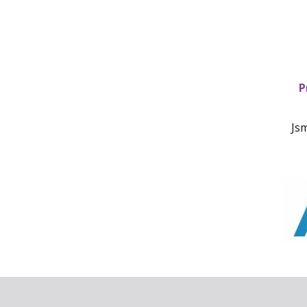
P
Jsm