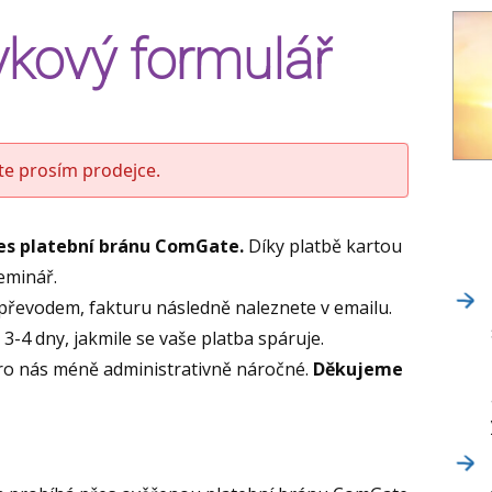
kový formulář
jte prosím prodejce.
řes platební bránu ComGate.
Díky platbě kartou
seminář.
převodem, fakturu následně naleznete v emailu.
3-4 dny, jakmile se vaše platba spáruje.
pro nás méně administrativně náročné.
Děkujeme