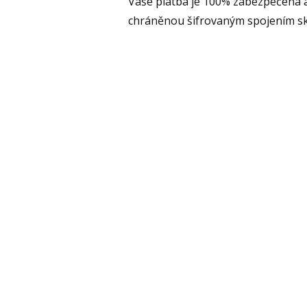
Vaše platba je 100% zabezpečena 
chráněnou šifrovaným spojením s