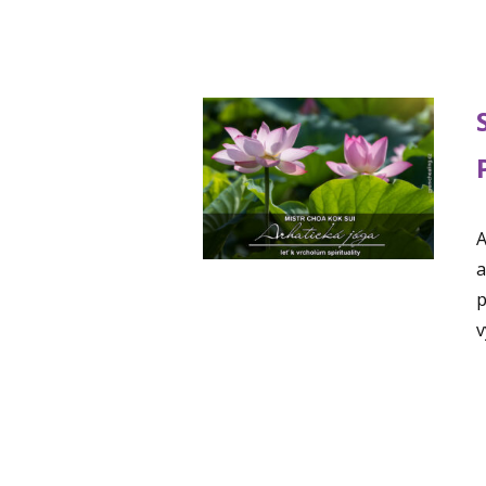
A
a
p
v