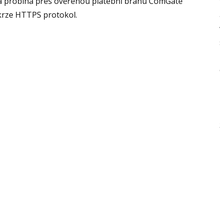
a probíhá přes ověřenou platební bránu ComGate
krze HTTPS protokol.