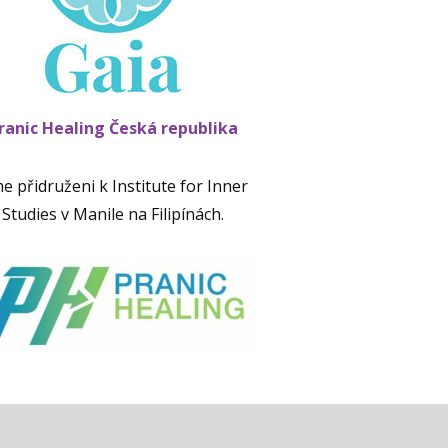
ranic Healing Česká republika
e přidruženi k Institute for Inner
Studies v Manile na Filipínách.