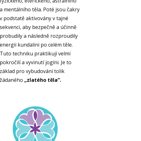
fyzického, éterického, astrálního
a mentálního těla. Poté jsou čakry
v podstatě aktivovány v tajné
sekvenci, aby bezpečně a účinně
probudily a následně rozproudily
energii kundalini po celém těle.
Tuto techniku praktikují velmi
pokročilí a vyvinutí jogíni. Je to
základ pro vybudování tolik
žádaného
„zlatého těla“.