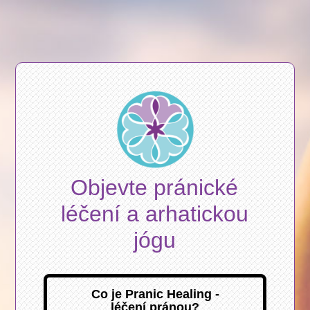
Objevte pránické
léčení a arhatickou
jógu
Co je Pranic Healing -
léčení pránou?