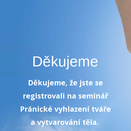
Děkujeme
Děkujeme, že jste se
registrovali na seminář
Pránické vyhlazení tváře
a vytvarování těla.