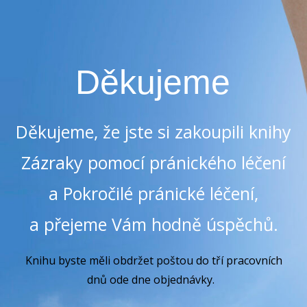
Děkujeme
Děkujeme, že jste si zakoupili knihy
Zázraky pomocí pránického léčení
a Pokročilé pránické léčení,
a přejeme Vám hodně úspěchů.
Knihu byste měli obdržet poštou do tří pracovních
dnů ode dne objednávky.