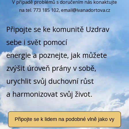
V případě problémů s doručením nás konaktujte
na tel. 773 185 102, email@ivanadortova.cz
Připojte se ke komunitě Uzdrav
sebe i svět pomocí
energie a poznejte, jak můžete
zvýšit úroveň prány v sobě,
urychlit svůj duchovní růst
a harmonizovat svůj život.
Připojte se k lidem na podobné vlně jako vy